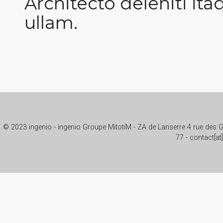
Architecto deleniti it
ullam.
© 2023 ingenio - ingenio Groupe MitotiM - ZA de Lanserre 4 rue des G
77 - contact[at]